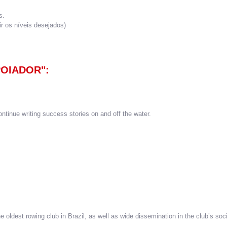
s.
ir os níveis desejados)
POIADOR":
inue writing success stories on and off the water.
the oldest rowing club in Brazil, as well as wide dissemination in the club’s so