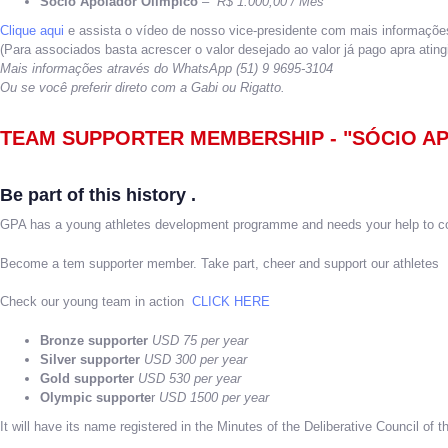
Sócio Apoiador Olimpíco
–
R$ 1.000,00 / Mês
Clique aqui
e assista o vídeo de nosso vice-presidente com mais informaçõe
(Para associados basta acrescer o valor desejado ao valor já pago apra ating
Mais informações através do WhatsApp (51) 9 9695-3104
Ou se você preferir direto com a Gabi ou Rigatto.
TEAM SUPPORTER MEMBERSHIP - "SÓCIO A
Be part of this history .
GPA has a young athletes development programme and needs your help to cont
Become a tem supporter member. Take part, cheer and support our athletes
Check our young team in action
CLICK HERE
Bronze supporter
USD 75 per year
Silver supporter
USD 300 per year
Gold supporter
USD 530 per year
Olympic supporte
r
USD 1500 per year
It will have its name registered in the Minutes of the Deliberative Council of 