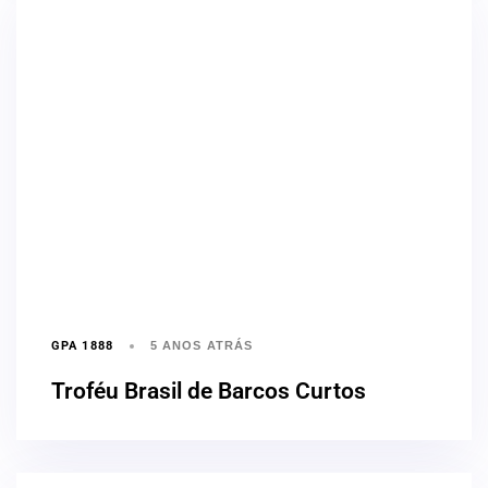
GPA 1888
5 ANOS ATRÁS
Troféu Brasil de Barcos Curtos