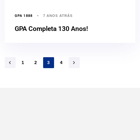
GPA 1888
7 ANOS ATRÁS
GPA Completa 130 Anos!
1
2
3
4