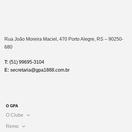
Rua João Moreira Maciel, 470 Porto Alegre, RS – 90250-
680
T:
(51) 99695-3104
E:
secretaria@gpa1888.com.br
O GPA
O Clube
Remo